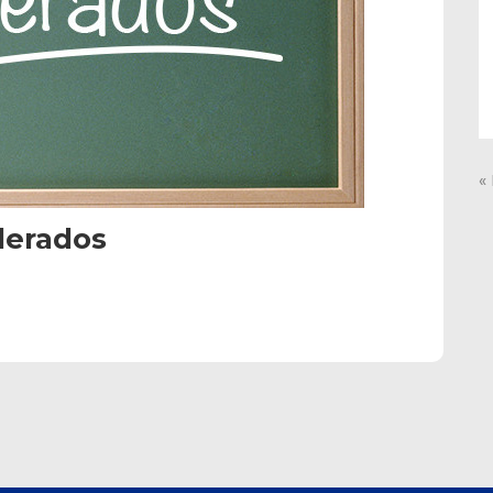
«
derados