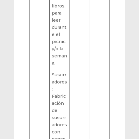
libros,
para
leer
durant
e el
picnic
y/o la
seman
a.
Susurr
adores
:
Fabric
ación
de
susurr
adores
con
conos