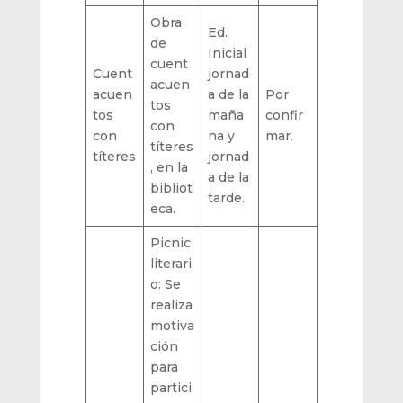
Obra
Ed.
de
Inicial
cuent
Cuent
jornad
acuen
acuen
a de la
Por
tos
tos
maña
confir
con
con
na y
mar.
títeres
títeres
jornad
, en la
a de la
bibliot
tarde.
eca.
Picnic
literari
o: Se
realiza
motiva
ción
para
partici