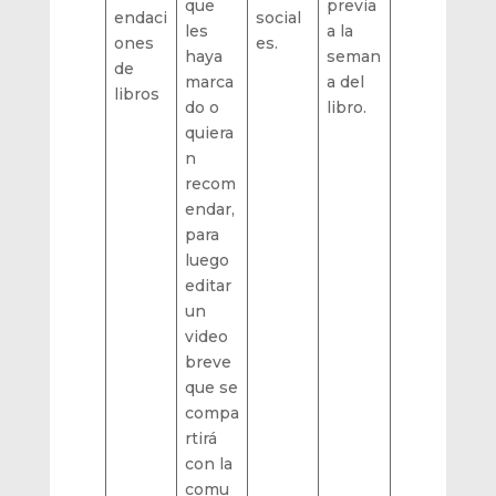
que
previa
endaci
social
les
a la
ones
es.
haya
seman
de
marca
a del
libros
do o
libro.
quiera
n
recom
endar,
para
luego
editar
un
video
breve
que se
compa
rtirá
con la
comu