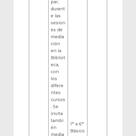
par,
durant
e las
sesion
es de
media
ción
en la
Bibliot
eca,
con
los
difere
ntes
cursos
. Se
invita
tambi
1° a 6°
én
Básico
media