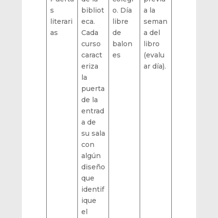
s
bibliot
o. Día
a la
literari
eca.
libre
seman
as
Cada
de
a del
curso
balon
libro
caract
es
(evalu
eriza
ar día).
la
puerta
de la
entrad
a de
su sala
con
algún
diseño
que
identif
ique
el