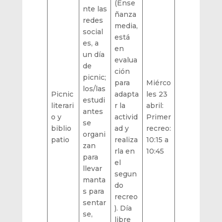
(Ense
nte las
ñanza
redes
media,
social
está
es, a
en
un día
evalua
de
ción
picnic;
para
Miérco
los/las
Picnic
adapta
les 23
estudi
literari
r la
abril:
antes
o y
activid
Primer
se
biblio
ad y
recreo:
organi
patio
realiza
10:15 a
zan
rla en
10:45
para
el
llevar
segun
manta
do
s para
recreo
sentar
). Día
se,
libre