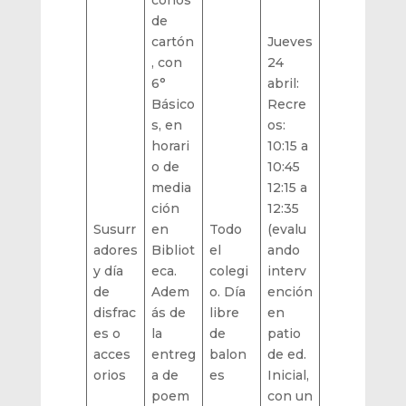
de
cartón
Jueves
, con
24
6°
abril:
Básico
Recre
s, en
os:
horari
10:15 a
o de
10:45
media
12:15 a
ción
12:35
Susurr
en
Todo
(evalu
adores
Bibliot
el
ando
y día
eca.
colegi
interv
de
Adem
o. Día
ención
disfrac
ás de
libre
en
es o
la
de
patio
acces
entreg
balon
de ed.
orios
a de
es
Inicial,
poem
con un