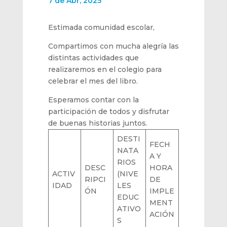
7 de Abr, 2025
Estimada comunidad escolar,
Compartimos con mucha alegría las
distintas actividades que
realizaremos en el colegio para
celebrar el mes del libro.
Esperamos contar con la
participación de todos y disfrutar
de buenas historias juntos.
DESTI
FECH
NATA
A Y
RIOS
DESC
HORA
ACTIV
(NIVE
RIPCI
DE
IDAD
LES
ÓN
IMPLE
EDUC
MENT
ATIVO
ACIÓN
S