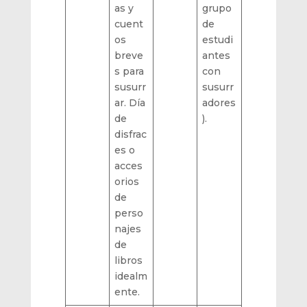
as y
grupo
cuent
de
os
estudi
breve
antes
s para
con
susurr
susurr
ar. Día
adores
de
).
disfrac
es o
acces
orios
de
perso
najes
de
libros
idealm
ente.