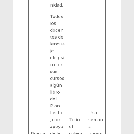
nidad.
Todos
los
docen
tes de
lengua
je
elegirá
n con
sus
cursos
algún
libro
del
Plan
Lector
Una
, con
Todo
seman
apoyo
el
a
Puerta
de la
colegi
previa