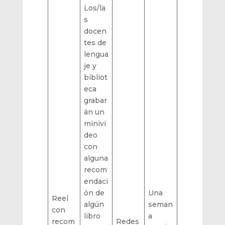
Los/la
s
docen
tes de
lengua
je y
bibliot
eca
grabar
án un
minivi
deo
con
alguna
recom
endaci
ón de
Una
Reel
algún
seman
con
libro
a
recom
Redes