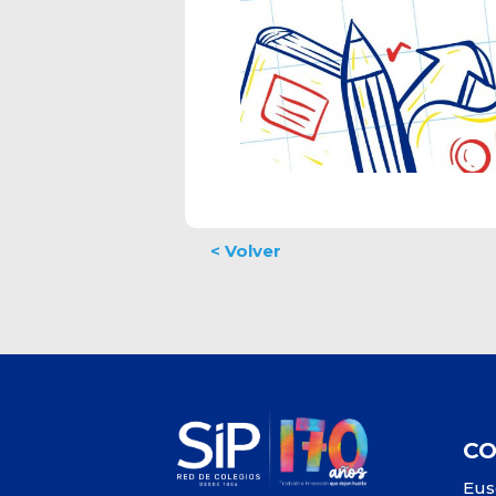
C
Eus