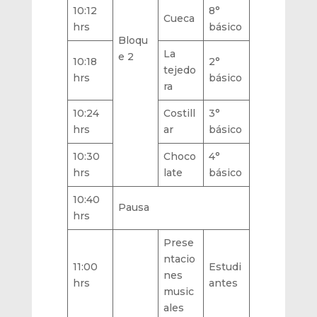
10:12
8°
Cueca
hrs
básico
Bloqu
La
e 2
10:18
2°
tejedo
hrs
básico
ra
10:24
Costill
3°
hrs
ar
básico
10:30
Choco
4°
hrs
late
básico
10:40
Pausa
hrs
Prese
ntacio
11:00
Estudi
nes
hrs
antes
music
ales