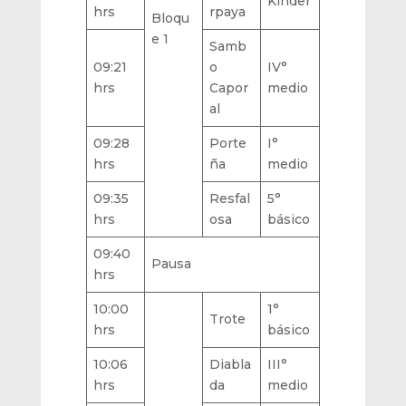
Kínder
hrs
rpaya
Bloqu
e 1
Samb
09:21
o
IV°
hrs
Capor
medio
al
09:28
Porte
I°
hrs
ña
medio
09:35
Resfal
5°
hrs
osa
básico
09:40
Pausa
hrs
10:00
1°
Trote
hrs
básico
10:06
Diabla
III°
hrs
da
medio